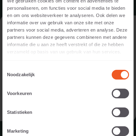
We gebruiken cookies om content en advertenties te
personaliseren, om functies voor social media te bieden
en om ons websiteverkeer te analyseren. Ook delen we
informatie over uw gebruik van onze site met onze
VISIT THE WEBSITE AS A PRIVATE
partners voor social media, adverteren en analyse. Deze
INDIVIDUAL OR A PROFESSIONAL?
partners kunnen deze gegevens combineren met andere
DRIVEWAY IN BEEK-UBBERGEN
informatie die u aan ze heeft verstrekt of die ze hebben
In order to display the content relevant to you, we ask you to
verzameld op basis van uw gebruik van hun services.
indicate whether you are visiting the website as a private
DOWNLOAD
individual or as a professional. (For example, you are a
Toestemmingsselectie
designer, landscaper, dealer, or project developer).
Noodzakelijk
I AM A PRIVATE PERSON
Voorkeuren
I AM A PROFESSIONAL
Statistieken
Marketing