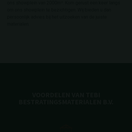
ons showplein van 2000m². Kom gerust een keer langs
om ons showplein te bezichtigen. Wij bieden u dan
persoonlijk advies bij het uitzoeken van de juiste
materialen.
VOORDELEN VAN TEBI
BESTRATINGSMATERIALEN B.V.