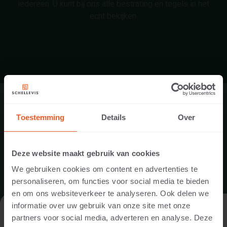
iedereen. U kunt bij ons alle bestrating en tegels in het
echt bekijken.
CONTACT
Toestemming
Details
Over
0348 473 911
info@tebi.nl
Deze website maakt gebruik van cookies
www.tebi.nl
We gebruiken cookies om content en advertenties te
ADRES
personaliseren, om functies voor social media te bieden
en om ons websiteverkeer te analyseren. Ook delen we
TEBI Bestratingsmaterialen BV
informatie over uw gebruik van onze site met onze
DE WEBSITE BEZOEKEN ALS
Krekenburg 8
partners voor social media, adverteren en analyse. Deze
PARTICULIER OF ALS PROFESSIONAL?
3417 MH Montfoort