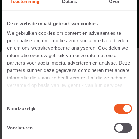
Toestemming
Details
Over
ONDERHOUD
Deze website maakt gebruik van cookies
We gebruiken cookies om content en advertenties te
DOWNLOAD
personaliseren, om functies voor social media te bieden
en om ons websiteverkeer te analyseren. Ook delen we
informatie over uw gebruik van onze site met onze
DE WEBSITE BEZOEKEN ALS
partners voor social media, adverteren en analyse. Deze
PARTICULIER OF ALS PROFESSIONAL?
partners kunnen deze gegevens combineren met andere
informatie die u aan ze heeft verstrekt of die ze hebben
Om de voor jou relevante content te tonen, vragen we je aan
verzameld op basis van uw gebruik van hun services.
te geven of je de website bezoekt als
particulier of als
professional. (Je bent dan bijvoorbeeld ontwerper, hovenier,
Toestemmingsselectie
dealer, of projectontwikkelaar).
Noodzakelijk
VERWERKINGSVOORSCHRIFT
IK BEN EEN PARTICULIER
Voorkeuren
DOWNLOAD