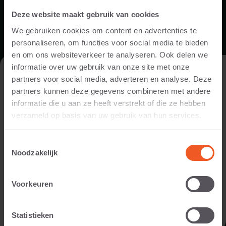
Deze website maakt gebruik van cookies
We gebruiken cookies om content en advertenties te
personaliseren, om functies voor social media te bieden
en om ons websiteverkeer te analyseren. Ook delen we
PRODUCTBLAD SPECIALE VORMEN TEGELS
informatie over uw gebruik van onze site met onze
DE WEBSITE BEZOEKEN ALS
partners voor social media, adverteren en analyse. Deze
PARTICULIER OF ALS PROFESSIONAL?
DOWNLOAD
partners kunnen deze gegevens combineren met andere
informatie die u aan ze heeft verstrekt of die ze hebben
Om de voor jou relevante content te tonen, vragen we je aan
verzameld op basis van uw gebruik van hun services.
te geven of je de website bezoekt als
particulier of als
professional. (Je bent dan bijvoorbeeld ontwerper, hovenier,
Toestemmingsselectie
dealer, of projectontwikkelaar).
Noodzakelijk
IK BEN EEN PARTICULIER
Voorkeuren
IK BEN EEN PROFESSIONAL
VERWERKINGSVOORSCHRIFT TEGELS
Statistieken