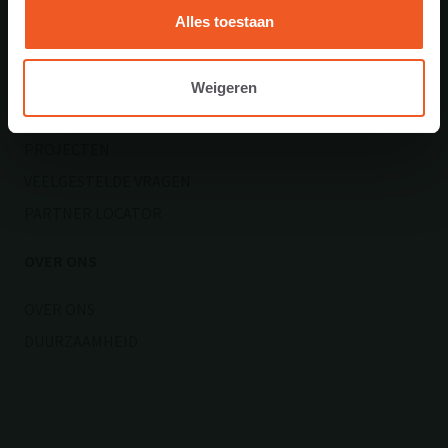
OPENBARE RUIMTE
Alles toestaan
KENNISBANK
Weigeren
DOCUMENTATIE
PROJECTEN
VEELGESTELDE VRAGEN
PARTNER LOCATOR
OVER ONS
OVER ONS
DUURZAAMHEID