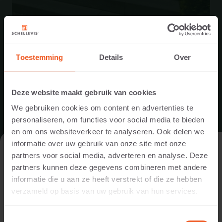
Toestemming
Details
Over
ENTREE IN HEEZE
Deze website maakt gebruik van cookies
We gebruiken cookies om content en advertenties te
Een entree gemaakt met Schellevis® traptreden en
personaliseren, om functies voor social media te bieden
hoekstukken. Voor de trap aan de zijkant is een
en om ons websiteverkeer te analyseren. Ook delen we
combinatie van grind en opsluitingen gebruikt.
informatie over uw gebruik van onze site met onze
DE WEBSITE BEZOEKEN ALS
partners voor social media, adverteren en analyse. Deze
PARTICULIER OF ALS PROFESSIONAL?
BEKIJK PROJECT
partners kunnen deze gegevens combineren met andere
informatie die u aan ze heeft verstrekt of die ze hebben
Om de voor jou relevante content te tonen, vragen we je aan
verzameld op basis van uw gebruik van hun services.
te geven of je de website bezoekt als
particulier of als
professional. (Je bent dan bijvoorbeeld ontwerper, hovenier,
Toestemmingsselectie
dealer, of projectontwikkelaar).