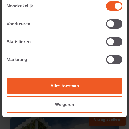
Toestemmingsselectie
Noodzakelijk
Toepasbaar voor:
Voorkeuren
Statistieken
Gewicht:
Marketing
173 KG
Alles toestaan
Weigeren
TOEGEPAST IN
Vraag stellen