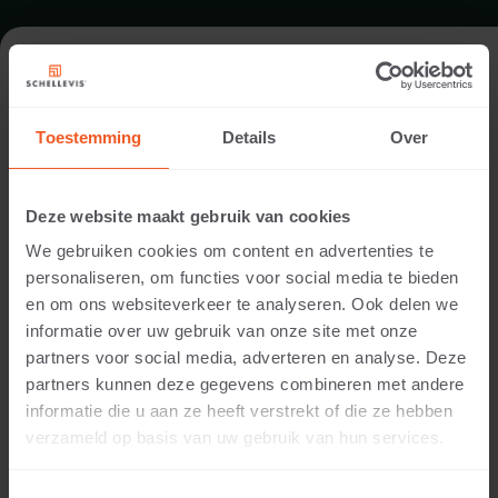
FORMAAT - BLOKMODEL 100X40
Toestemming
Details
Over
ASSORTIMENT TRAPTREDEN
Deze website maakt gebruik van cookies
We gebruiken cookies om content en advertenties te
personaliseren, om functies voor social media te bieden
en om ons websiteverkeer te analyseren. Ook delen we
informatie over uw gebruik van onze site met onze
partners voor social media, adverteren en analyse. Deze
partners kunnen deze gegevens combineren met andere
informatie die u aan ze heeft verstrekt of die ze hebben
20 CM DIKTE
verzameld op basis van uw gebruik van hun services.
Beschikbare kleuren: