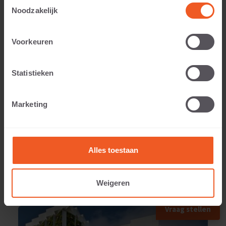
Toestemmingsselectie
Noodzakelijk
Toepasbaar voor:
Voorkeuren
Statistieken
Gewicht:
Marketing
173 KG
Alles toestaan
Weigeren
TOEGEPAST IN
Vraag stellen