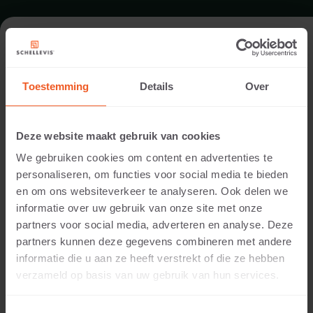
FORMAAT - BLOKMODEL 100X40
Toestemming
Details
Over
ASSORTIMENT TRAPTREDEN
Deze website maakt gebruik van cookies
We gebruiken cookies om content en advertenties te
personaliseren, om functies voor social media te bieden
en om ons websiteverkeer te analyseren. Ook delen we
informatie over uw gebruik van onze site met onze
partners voor social media, adverteren en analyse. Deze
partners kunnen deze gegevens combineren met andere
informatie die u aan ze heeft verstrekt of die ze hebben
20 CM DIKTE
verzameld op basis van uw gebruik van hun services.
Beschikbare kleuren: