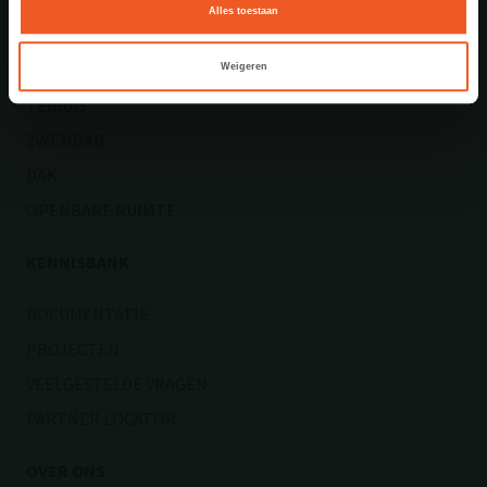
OPRIT
Alles toestaan
ENTREE
TUIN
Weigeren
TERRAS
ZWEMBAD
DAK
OPENBARE RUIMTE
KENNISBANK
DOCUMENTATIE
PROJECTEN
VEELGESTELDE VRAGEN
PARTNER LOCATOR
OVER ONS