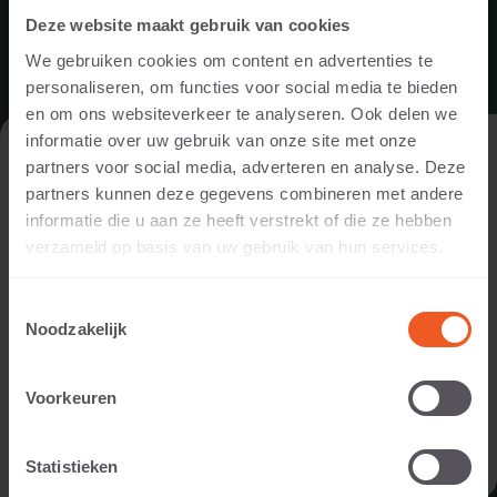
Deze website maakt gebruik van cookies
ASSORTIMENT
We gebruiken cookies om content en advertenties te
personaliseren, om functies voor social media te bieden
TEGELS
en om ons websiteverkeer te analyseren. Ook delen we
informatie over uw gebruik van onze site met onze
DE WEBSITE BEZOEKEN ALS
GROOTFORMAAT TEGELS
partners voor social media, adverteren en analyse. Deze
PARTICULIER OF ALS PROFESSIONAL?
STENEN
partners kunnen deze gegevens combineren met andere
OPSLUITINGEN
informatie die u aan ze heeft verstrekt of die ze hebben
Om de voor jou relevante content te tonen, vragen we je aan
verzameld op basis van uw gebruik van hun services.
TRAPTREDEN
te geven of je de website bezoekt als
particulier of als
professional. (Je bent dan bijvoorbeeld ontwerper, hovenier,
STAPELELEMENTEN
Toestemmingsselectie
dealer, of projectontwikkelaar).
TRAPEZIUM TEGEL
Noodzakelijk
ZWEMBADRANDEN
IK BEN EEN PARTICULIER
ZITELEMENTEN
Voorkeuren
GRASBETONTEGELS
IK BEN EEN PROFESSIONAL
Statistieken
INSPIRATIE