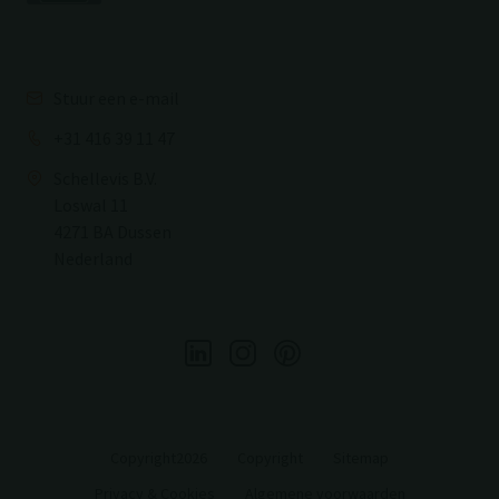
Stuur een e-mail
+31 416 39 11 47
Schellevis B.V.
Loswal 11
4271 BA Dussen
Nederland
Copyright2026
Copyright
Sitemap
Privacy & Cookies
Algemene voorwaarden