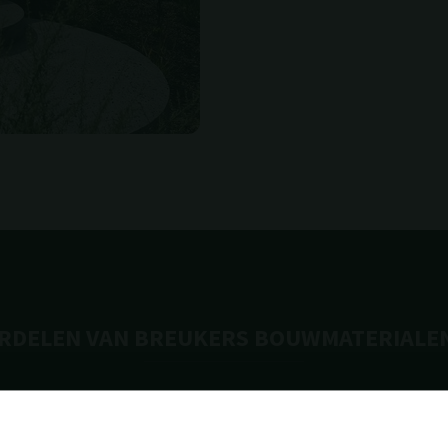
RDELEN VAN BREUKERS BOUWMATERIALEN 