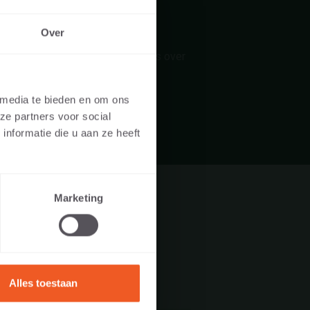
Over
EERLIJK
j geven u graag een eerlijk advies over
OF ALS
uw aankoop.
 media te bieden en om ons
ze partners voor social
site bezoekt
nformatie die u aan ze heeft
ealer, of
Marketing
L
 Google Maps
Alles toestaan