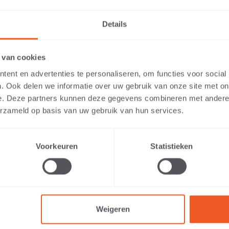
Details
PERSOONLIJK
een
Wij adviseren u graag persoonlijk over de
Wi
TE BEZOEKEN ALS PARTICULIER 
eigenschappen van de producten.
 van cookies
IONAL?
ent en advertenties te personaliseren, om functies voor social
. Ook delen we informatie over uw gebruik van onze site met on
levante content te tonen, vragen we je aan te geven of je de web
e. Deze partners kunnen deze gegevens combineren met andere i
als professional. (Je bent dan bijvoorbeeld ontwerper, hovenier, d
erzameld op basis van uw gebruik van hun services.
r).
Voorkeuren
Statistieken
K BEN EEN PARTICULIER
ADRES
IK BEN EEN PROFESSIONA
ROUTE
Breukers Bouwmaterialen BV
Naar
Van Leeuwenhoekweg 1
7102 EJ Winterswijk
Weigeren