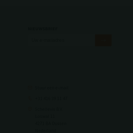
NIEUWSBRIEF
Stuur een e-mail
+31 416 39 11 47
Schellevis B.V.
Loswal 11
4271 BA Dussen
Nederland