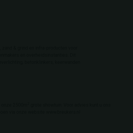
, zand & grind en infra-producten voor
enmakers en overheidsinstanties. Dit
nverlichting, betonklinkers, keerwanden
2
in onze 2500m
grote showtuin. Voor advies kunt u ons
doen via onze website www.breukers.nl