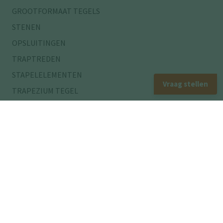
GROOTFORMAAT TEGELS
STENEN
OPSLUITINGEN
TRAPTREDEN
STAPELELEMENTEN
Vraag stellen
TRAPEZIUM TEGEL
ZWEMBADRANDEN
ZITELEMENTEN
GRASBETONTEGELS
INSPIRATIE
OPRIT
ENTREE
TUIN