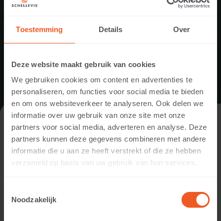
Gebruik onze locator om een verkooppunt of
partner te vinden.
Toestemming
Details
Over
PARTNER LOCATOR
Deze website maakt gebruik van cookies
We gebruiken cookies om content en advertenties te
personaliseren, om functies voor social media te bieden
en om ons websiteverkeer te analyseren. Ook delen we
informatie over uw gebruik van onze site met onze
DE WEBSITE BEZOEKEN ALS
partners voor social media, adverteren en analyse. Deze
PARTICULIER OF ALS PROFESSIONAL?
partners kunnen deze gegevens combineren met andere
informatie die u aan ze heeft verstrekt of die ze hebben
Om de voor jou relevante content te tonen, vragen we je aan
verzameld op basis van uw gebruik van hun services.
te geven of je de website bezoekt als
particulier of als
professional. (Je bent dan bijvoorbeeld ontwerper, hovenier,
Toestemmingsselectie
dealer, of projectontwikkelaar).
Noodzakelijk