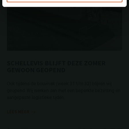
SCHELLEVIS BLIJFT DEZE ZOMER
GEWOON GEOPEND
Ook tijdens de bouwvak (week 31 t/m 33) blijven wij
geopend. Wij werken dan met een beperkte bezetting en
aangepaste logistieke tijden.
LEES MEER