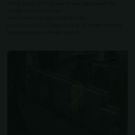
Heb je vragen of wil je sparren over een project? We
denken graag met je mee.
Neem contact op met Hidde Vermaas:
hidde@schellevis.nl
Regio oost NL of Frenk Capiteijns
frenk@schellevis.nl
Regio west NL.