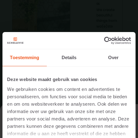
Toestemming
Details
Over
Deze website maakt gebruik van cookies
We gebruiken cookies om content en advertenties te
personaliseren, om functies voor social media te bieden
NIEUW IN ONS ASSORTIMENT: DE
en om ons websiteverkeer te analyseren. Ook delen we
CIRCULAIRE DESIGNCOLLECTIE VAN
informatie over uw gebruik van onze site met onze
STUDIO WAE
DE WEBSITE BEZOEKEN ALS
partners voor social media, adverteren en analyse. Deze
PARTICULIER OF ALS PROFESSIONAL?
partners kunnen deze gegevens combineren met andere
Met trots breiden wij ons assortiment uit met de
informatie die u aan ze heeft verstrekt of die ze hebben
circulaire designcollectie van Studio Wae.
Om de voor jou relevante content te tonen, vragen we je aan