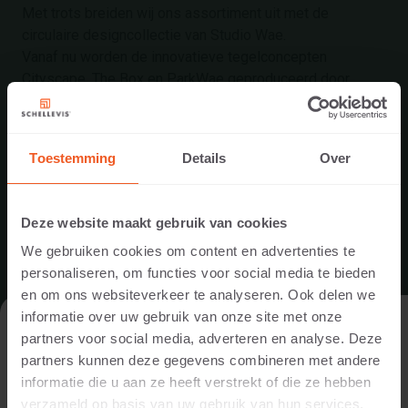
Met trots breiden wij ons assortiment uit met de
circulaire designcollectie van Studio Wae.
Vanaf nu worden de innovatieve tegelconcepten
Cityscape, The Box en ParkWae geproduceerd door
Schellevis in Dussen. Daarmee combineren we het
onderscheidende design van Studio Wae met de
vertrouwde kwaliteit en uitstraling van Schellevis.
Toestemming
Details
Over
LEES MEER
Deze website maakt gebruik van cookies
We gebruiken cookies om content en advertenties te
2 juli 2026
personaliseren, om functies voor social media te bieden
en om ons websiteverkeer te analyseren. Ook delen we
informatie over uw gebruik van onze site met onze
DE WEBSITE BEZOEKEN ALS
partners voor social media, adverteren en analyse. Deze
PARTICULIER OF ALS PROFESSIONAL?
partners kunnen deze gegevens combineren met andere
informatie die u aan ze heeft verstrekt of die ze hebben
Om de voor jou relevante content te tonen, vragen we je aan
verzameld op basis van uw gebruik van hun services.