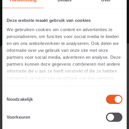
Deze website maakt gebruik van cookies
We gebruiken cookies om content en advertenties te
personaliseren, om functies voor social media te bieden
en om ons websiteverkeer te analyseren. Ook delen we
NIEUW IN ONS ASSORTIMENT: DE
informatie over uw gebruik van onze site met onze
DE WEBSITE BEZOEKEN ALS
CIRCULAIRE DESIGNCOLLECTIE VAN
partners voor social media, adverteren en analyse. Deze
PARTICULIER OF ALS PROFESSIONAL?
STUDIO WAE
partners kunnen deze gegevens combineren met andere
informatie die u aan ze heeft verstrekt of die ze hebben
Om de voor jou relevante content te tonen, vragen we je aan
Met trots breiden wij ons assortiment uit met de
verzameld op basis van uw gebruik van hun services.
te geven of je de website bezoekt als
particulier of als
circulaire designcollectie van Studio Wae.
professional. (Je bent dan bijvoorbeeld ontwerper, hovenier,
Vanaf nu worden de innovatieve tegelconcepten
Toestemmingsselectie
dealer, of projectontwikkelaar).
Cityscape, The Box en ParkWae geproduceerd door
Noodzakelijk
Schellevis in Dussen. Daarmee combineren we het
onderscheidende design van Studio Wae met de
IK BEN EEN PARTICULIER
vertrouwde kwaliteit en uitstraling van Schellevis.
Voorkeuren