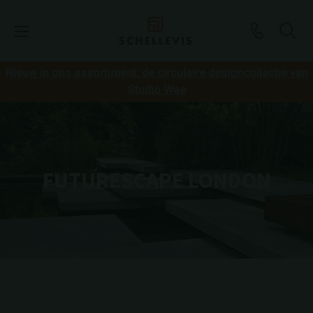
Nieuw in ons assortiment: de circulaire designcollectie van
Studio Wae
FUTURESCAPE LONDON