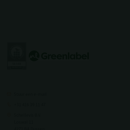
Stuur een e-mail
+31 416 39 11 47
Schellevis B.V.
Loswal 11
4271 BA Dussen