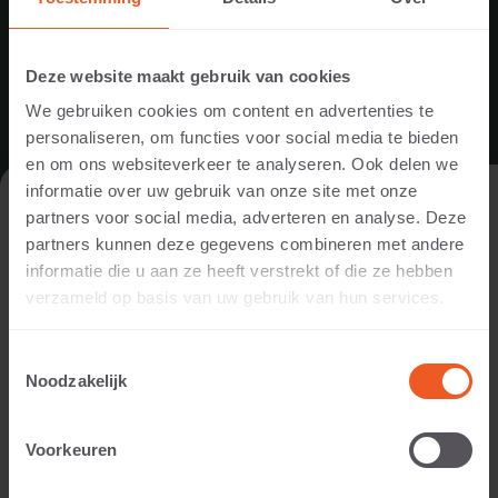
Deze website maakt gebruik van cookies
We gebruiken cookies om content en advertenties te
personaliseren, om functies voor social media te bieden
en om ons websiteverkeer te analyseren. Ook delen we
informatie over uw gebruik van onze site met onze
DE WEBSITE BEZOEKEN ALS
partners voor social media, adverteren en analyse. Deze
PARTICULIER OF ALS PROFESSIONAL?
partners kunnen deze gegevens combineren met andere
informatie die u aan ze heeft verstrekt of die ze hebben
Om de voor jou relevante content te tonen, vragen we je aan
verzameld op basis van uw gebruik van hun services.
te geven of je de website bezoekt als
particulier of als
professional. (Je bent dan bijvoorbeeld ontwerper, hovenier,
Toestemmingsselectie
dealer, of projectontwikkelaar).
Noodzakelijk
IK BEN EEN PARTICULIER
SCHELLEVIS BLIJFT DEZE ZOMER
Voorkeuren
GEWOON GEOPEND