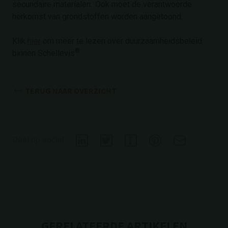
secundaire materialen. Ook moet de verantwoorde
herkomst van grondstoffen worden aangetoond.
Klik
hier
om meer te lezen over duurzaamheidsbeleid
®
binnen Schellevis
.
TERUG NAAR OVERZICHT
Deel op social
GERELATEERDE ARTIKELEN