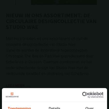
NIEUW IN ONS ASSORTIMENT: DE
CIRCULAIRE DESIGNCOLLECTIE VAN
STUDIO WAE
Met trots breiden wij ons assortiment uit met de
circulaire designcollectie van Studio Wae.
Vanaf nu worden de innovatieve tegelconcepten
Cityscape, The Box en ParkWae geproduceerd door
Schellevis in Dussen. Daarmee combineren we het
onderscheidende design van Studio Wae met de
vertrouwde kwaliteit en uitstraling van Schellevis.
LEES MEER
2 juli 2026
Toestemming
Details
Over