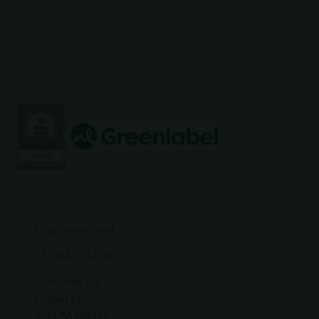
Stuur een e-mail
+31 416 39 11 47
Schellevis B.V.
Loswal 11
4271 BA Dussen