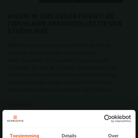
NIEUW IN ONS ASSORTIMENT: DE
CIRCULAIRE DESIGNCOLLECTIE VAN
STUDIO WAE
Met trots breiden wij ons assortiment uit met de
circulaire designcollectie van Studio Wae.
Vanaf nu worden de innovatieve tegelconcepten
Cityscape, The Box en ParkWae geproduceerd door
Schellevis in Dussen. Daarmee combineren we het
onderscheidende design van Studio Wae met de
vertrouwde kwaliteit en uitstraling van Schellevis.
LEES MEER
2 juli 2026
Toestemming
Details
Over