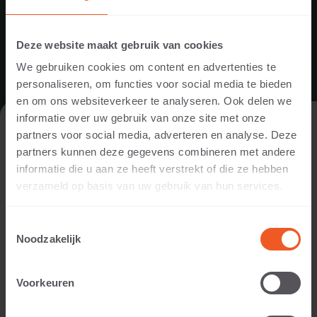
Deze website maakt gebruik van cookies
We gebruiken cookies om content en advertenties te
personaliseren, om functies voor social media te bieden
en om ons websiteverkeer te analyseren. Ook delen we
informatie over uw gebruik van onze site met onze
DE WEBSITE BEZOEKEN ALS
partners voor social media, adverteren en analyse. Deze
PARTICULIER OF ALS PROFESSIONAL?
partners kunnen deze gegevens combineren met andere
informatie die u aan ze heeft verstrekt of die ze hebben
Om de voor jou relevante content te tonen, vragen we je aan
verzameld op basis van uw gebruik van hun services.
te geven of je de website bezoekt als
particulier of als
professional. (Je bent dan bijvoorbeeld ontwerper, hovenier,
Toestemmingsselectie
dealer, of projectontwikkelaar).
Noodzakelijk
IK BEN EEN PARTICULIER
SCHELLEVIS BLIJFT DEZE ZOMER
Voorkeuren
GEWOON GEOPEND
IK BEN EEN PROFESSIONAL