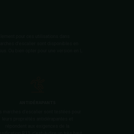
alement pour ces utilisations dans
arches d’escalier sont disponibles en
us. Ou bien opter pour une version en L
ANTIDÉRAPANTS
s marches d’escalier sont testées pour
leurs propriétés antidérapantes et
répondent aux exigences de la
ssification R13, c’est-à-dire un très haut