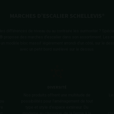
MARCHES D’ESCALIER SCHELLEVIS®
des différences de niveau ou au contraire les surmonter ? Spéci
s® propose des marches d’escalier dans son assortiment. Les m
n modèle bloc massif légèrement arrondi d’un côté, sur le dess
avec un petit bord surélevé sur le dessus.
DIVERSITÉ
e
Nos produits offrent une multitude de
Le
 ou
possibilités pour l’aménagement de tout
re
type et style d’espace extérieur. Du
et
moderne au classique, de la ferme à la
cla