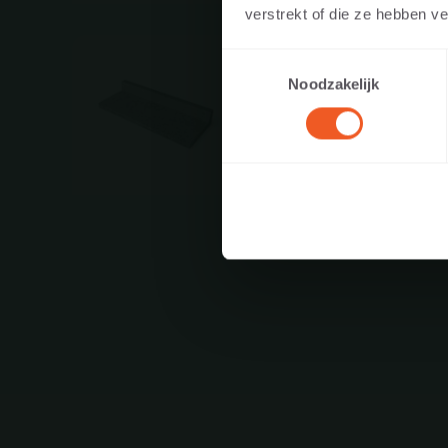
site web en tant q
verstrekt of die ze hebben v
paysagiste, distri
Toestemmingsselectie
Noodzakelijk
J
MODÈLE EN L 100X40
Plus d'information