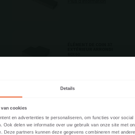
Plus d'information
ÉLÉMENT DE COIN 37
EXTÉRIEUR ARRONDI
60X60
Plus d'information
Details
LE SITE WEB EN TANT QUE PARTI
ÉLÉMENT DE COIN 40
INTÉRIEUR ARRONDI
 van cookies
ANT QUE PROFESSIONNEL ?
60X60
ent en advertenties te personaliseren, om functies voor social
Plus d'information
. Ook delen we informatie over uw gebruik van onze site met on
 contenu pertinent pour vous, nous vous demandons d’indiquer si 
e. Deze partners kunnen deze gegevens combineren met andere i