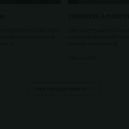
EN
TERRASSE À OOST
in est réalisée avec des dalles
Dans ce jardin, plusieurs ter
ches d’escalier Schellevis®.
à différents endroits afin de po
se, un...
n’importe quel endroit du...
LIRE LA SUITE
VOIR TOUS LES PROJETS