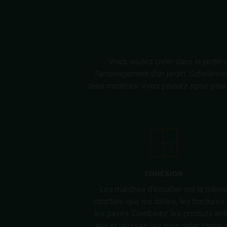
Vous voulez créer dans le jardin 
l’aménagement d’un jardin, Schellevi
deux modèles. Vous pouvez opter pour u
COHÉSION
Les marches d’escalier ont la mêm
structure que les dalles, les bordures
les pavés. Combinez les produits ent
eux et unissez-les pour créer calme 