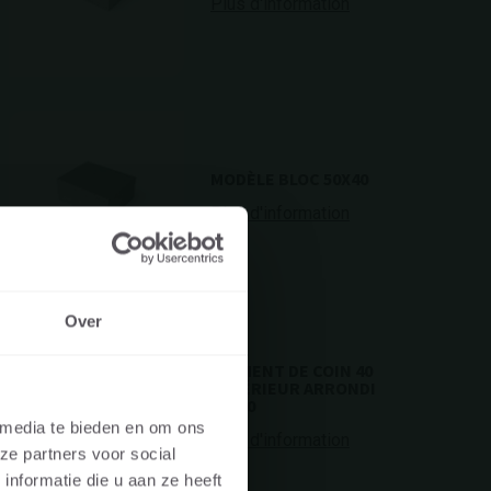
Plus d'information
MODÈLE BLOC 50X40
Plus d'information
Over
CULIER
ÉLÉMENT DE COIN 40
EXTÉRIEUR ARRONDI
60X60
 media te bieden en om ons
Plus d'information
ze partners voor social
vous visitez le
nformatie die u aan ze heeft