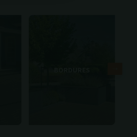
BORDURES
M