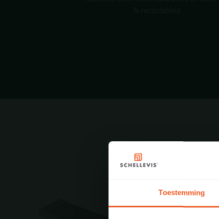
% recyclables.
Toestemming
FLOW
100RL_125X62,5X14