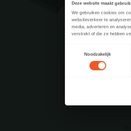
VISITER 
Plus d'information
Deze website maakt gebruik
OU EN T
We gebruiken cookies om cont
websiteverkeer te analyseren
Afin d’afficher un
media, adverteren en analys
site web en tant q
verstrekt of die ze hebben v
paysagiste, distri
Toestemmingsselectie
Noodzakelijk
J
Fac