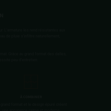
ON
r. L’armature les rend résistantes aux
au de pluie s’infiltre naturellement,
mat. Grâce au grand format des dalles,
essite peu d’entretien.
À COMBINER
 grand format et le design épuré créent
une apparence calme et moderne