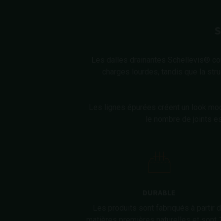
S
Les dalles drainantes Schellevis® con
charges lourdes, tandis que la struc
Les lignes épurées créent un look mod
le nombre de joints es
DURABLE
Les produits sont fabriqués à partir 
matières premières naturelles et sont