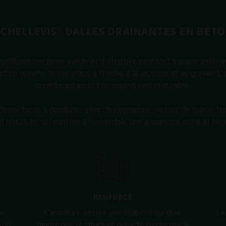
CHELLEVIS® DALLES DRAINANTES EN BÉT
stituent une base solide et distinctive pour tout espace extérieu
ture ouverte laisse place à l’herbe, à la mousse et au gravier. L’e
contribuant ainsi à un aspect vert et durable.
erne, facile à combiner avec des variantes pleines de même for
t réduit, ce qui confère à l’ensemble une apparence nette et néc
RENFORCÉ
de
L’armature assure une stabilité durable,
Le
 100
tandis que la structure ouverte laisse place