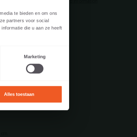
CULIER
Plus d'information
 media te bieden en om ons
ze partners voor social
vous visitez le
nformatie die u aan ze heeft
ple concepteur,
Marketing
EL
Alles toestaan
 cm.