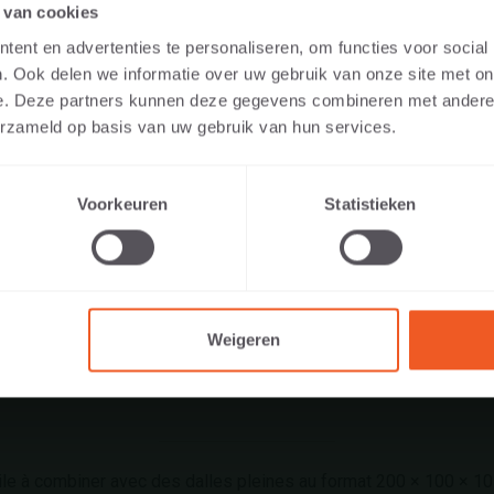
LE SITE WEB EN TANT QUE PARTI
Plus d'information
 van cookies
ANT QUE PROFESSIONNEL ?
ent en advertenties te personaliseren, om functies voor social
. Ook delen we informatie over uw gebruik van onze site met on
 contenu pertinent pour vous, nous vous demandons d’indiquer si 
e. Deze partners kunnen deze gegevens combineren met andere i
ue particulier ou en tant que professionnel. (Vous êtes par exem
erzameld op basis van uw gebruik van hun services.
buteur ou promoteur).
Voorkeuren
Statistieken
E SUIS UN PARTICULIER
JE SUIS UN PROFESSIONN
Weigeren
ile à combiner avec des dalles pleines au format 200 × 100 × 10