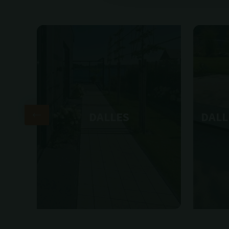
AE
DALLES
DALL