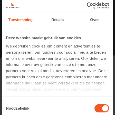
Toestemming
Details
Over
Deze website maakt gebruik van cookies
We gebruiken cookies om content en advertenties te
personaliseren, om functies voor social media te bieden
en om ons websiteverkeer te analyseren. Ook delen we
VISITER LE SITE WEB EN TANT QUE
informatie over uw gebruik van onze site met onze
PARTICULIER OU EN TANT QUE
partners voor social media, adverteren en analyse. Deze
PROFESSIONNEL ?
partners kunnen deze gegevens combineren met andere
COULEURS VUE D'ENSEMBLE
informatie die u aan ze heeft verstrekt of die ze hebben
Afin d’afficher un contenu pertinent pour vous, nous vous
verzameld op basis van uw gebruik van hun services.
demandons d’indiquer si vous visitez le site web en tant que
particulier ou en tant que professionnel. (Vous êtes par
Toestemmingsselectie
exemple concepteur, paysagiste, distributeur ou promoteur).
Noodzakelijk