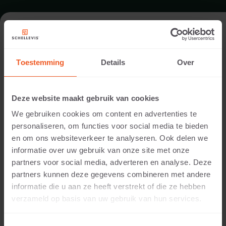
TERRASSE IN MALDEN
Toestemming
Details
Over
Architekt:
Jaap Sterk
Deze website maakt gebruik van cookies
Ausführung:
We gebruiken cookies om content en advertenties te
Jaap Sterk
personaliseren, om functies voor social media te bieden
Standort:
en om ons websiteverkeer te analyseren. Ook delen we
Malden
informatie over uw gebruik van onze site met onze
Anwendung:
partners voor social media, adverteren en analyse. Deze
Terrasse
partners kunnen deze gegevens combineren met andere
Produkte:
informatie die u aan ze heeft verstrekt of die ze hebben
Grossformatplatte 120x120x7 Grau
verzameld op basis van uw gebruik van hun services.
Platte 60x60x5 Grau
Platte 60x40x5 Grau
Sitzelement 200x60x40 Grau