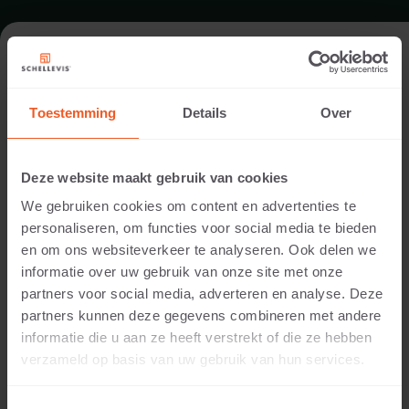
FORMAT - SITZELEMENT 200X60
Toestemming
Details
Over
SORTIMENT SITZELEMENTE
Deze website maakt gebruik van cookies
We gebruiken cookies om content en advertenties te
personaliseren, om functies voor social media te bieden
en om ons websiteverkeer te analyseren. Ook delen we
informatie over uw gebruik van onze site met onze
partners voor social media, adverteren en analyse. Deze
partners kunnen deze gegevens combineren met andere
informatie die u aan ze heeft verstrekt of die ze hebben
40 CM DICKE
verzameld op basis van uw gebruik van hun services.
Verfügbare Farben: