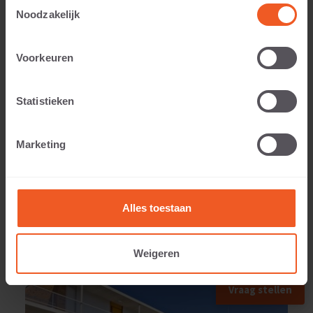
Toestemmingsselectie
Noodzakelijk
Anwendbar auf:
Voorkeuren
Statistieken
Gewicht:
Marketing
1040 KG
Alles toestaan
Weigeren
ANWENDUNGSBEISPIEL
Vraag stellen