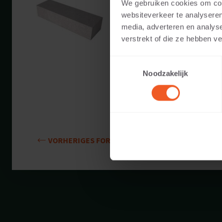
We gebruiken cookies om cont
Verfügbare Farben:
websiteverkeer te analyseren
media, adverteren en analys
Anwendbar auf:
verstrekt of die ze hebben v
Toestemmingsselectie
Gewicht:
Noodzakelijk
VORHERIGES FORMAT