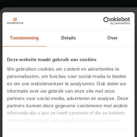
FORMAT - PLATTE 60X40
Toestemming
Details
Over
SORTIMENT PLATTEN
Deze website maakt gebruik van cookies
We gebruiken cookies om content en advertenties te
personaliseren, om functies voor social media te bieden
en om ons websiteverkeer te analyseren. Ook delen we
informatie over uw gebruik van onze site met onze
partners voor social media, adverteren en analyse. Deze
partners kunnen deze gegevens combineren met andere
informatie die u aan ze heeft verstrekt of die ze hebben
5 CM DICKE
verzameld op basis van uw gebruik van hun services.
Verfügbare Farben: