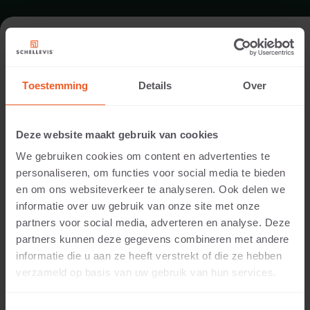
FORMAAT - ROND 50X6
Toestemming
Details
Over
TUINBOUW BETONVOETEN
Deze website maakt gebruik van cookies
We gebruiken cookies om content en advertenties te
personaliseren, om functies voor social media te bieden
en om ons websiteverkeer te analyseren. Ook delen we
informatie over uw gebruik van onze site met onze
partners voor social media, adverteren en analyse. Deze
partners kunnen deze gegevens combineren met andere
informatie die u aan ze heeft verstrekt of die ze hebben
6 CM DIKTE
verzameld op basis van uw gebruik van hun services.
Beschikbare kleuren: