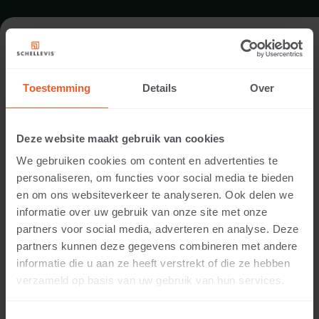
FORMAAT - BETONVOET 33X33
Toestemming
Details
Over
TUINBOUW BETONVOETEN
Deze website maakt gebruik van cookies
We gebruiken cookies om content en advertenties te
personaliseren, om functies voor social media te bieden
en om ons websiteverkeer te analyseren. Ook delen we
informatie over uw gebruik van onze site met onze
partners voor social media, adverteren en analyse. Deze
partners kunnen deze gegevens combineren met andere
informatie die u aan ze heeft verstrekt of die ze hebben
10 CM DIKTE
verzameld op basis van uw gebruik van hun services.
Beschikbare kleuren: