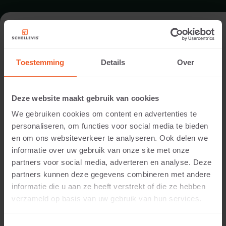
TUIN IN VEENENDAAL
Toestemming
Details
Over
Uitvoering:
Wencop Hoveniers
Deze website maakt gebruik van cookies
Locatie:
We gebruiken cookies om content en advertenties te
Veenendaal
personaliseren, om functies voor social media te bieden
Toepassing:
en om ons websiteverkeer te analyseren. Ook delen we
Tuin
informatie over uw gebruik van onze site met onze
Fotografie:
partners voor social media, adverteren en analyse. Deze
Cees Rijnen
partners kunnen deze gegevens combineren met andere
Producten:
informatie die u aan ze heeft verstrekt of die ze hebben
Grootformaat tegel 100x100x5 Grijs
verzameld op basis van uw gebruik van hun services.
Grootformaat tegel 120x120x7 Grijs
Grootformaat tegel 150x120x10 Grijs
Zitelement 200x60x40 Grijs