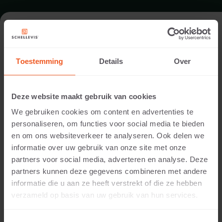
TUIN IN VEENENDAAL
Toestemming
Details
Over
Uitvoering:
Wencop Hoveniers
Deze website maakt gebruik van cookies
Locatie:
We gebruiken cookies om content en advertenties te
Veenendaal
personaliseren, om functies voor social media te bieden
Toepassing:
en om ons websiteverkeer te analyseren. Ook delen we
Tuin
informatie over uw gebruik van onze site met onze
Fotografie:
partners voor social media, adverteren en analyse. Deze
Cees Rijnen
partners kunnen deze gegevens combineren met andere
Producten:
informatie die u aan ze heeft verstrekt of die ze hebben
Grootformaat tegel 100x100x5 Grijs
verzameld op basis van uw gebruik van hun services.
Grootformaat tegel 120x120x7 Grijs
Grootformaat tegel 150x120x10 Grijs
Zitelement 200x60x40 Grijs