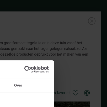
n grootformaat tegels is er in deze tuin vanaf het
ateaus gemaakt naar het lager gelegen natuurbad. Aan
n dezelfde producten gebruikt voor het maken van een
Over
Opslaan als favoriet