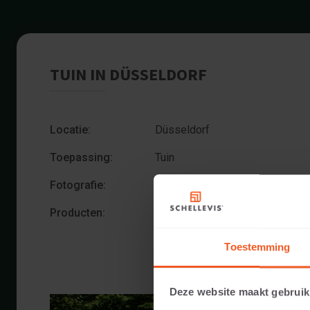
TUIN IN DÜSSELDORF
Locatie:
Düsseldorf
Toepassing:
Tuin
Fotografie:
Cees Rijnen
Producten:
Grootformaat tegel 100x100x8 A
Blokmodel 100x40x20 Antraciet
Toestemming
Deze website maakt gebruik