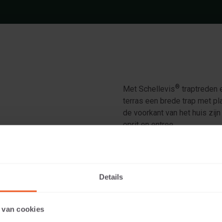
®
Met Schellevis
traptreden e
terras een brede trap met pl
de voorkant van het huis zij
oprit en entree.
ntraciet
Details
 van cookies