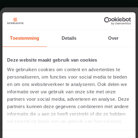
FORMAAT - ZITELEMENT 200X60
Toestemming
Details
Over
ASSORTIMENT ZITELEMENTEN
Deze website maakt gebruik van cookies
We gebruiken cookies om content en advertenties te
personaliseren, om functies voor social media te bieden
en om ons websiteverkeer te analyseren. Ook delen we
informatie over uw gebruik van onze site met onze
partners voor social media, adverteren en analyse. Deze
partners kunnen deze gegevens combineren met andere
informatie die u aan ze heeft verstrekt of die ze hebben
40 CM DIKTE
verzameld op basis van uw gebruik van hun services.
Beschikbare kleuren: