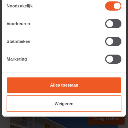
Toestemmingsselectie
Noodzakelijk
Toepasbaar voor:
Voorkeuren
Statistieken
Gewicht:
Marketing
1040 KG
Alles toestaan
Weigeren
TOEGEPAST IN
Vraag stellen