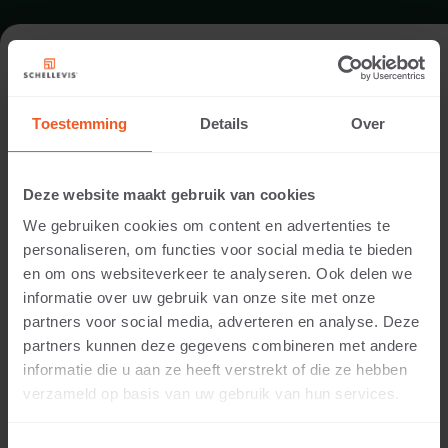
DAK IN NIJMEGEN
Toestemming
Details
Over
Locatie:
Zorgcentrum Radboud UMC, Nijmegen
Deze website maakt gebruik van cookies
Toepassing:
We gebruiken cookies om content en advertenties te
Dak
personaliseren, om functies voor social media te bieden
Fotografie:
en om ons websiteverkeer te analyseren. Ook delen we
Cees Rijnen
informatie over uw gebruik van onze site met onze
Producten:
partners voor social media, adverteren en analyse. Deze
Tegel 60x60x5 Grijs
partners kunnen deze gegevens combineren met andere
Zitelement 200x60x40 Grijs
informatie die u aan ze heeft verstrekt of die ze hebben
verzameld op basis van uw gebruik van hun services.
Voor de styling van deze binnenplaats zijn
zitelementen gebruikt voor de borders. Dit vormt
®
samen met de grijze tegels van Schellevis
een