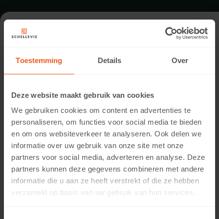
FORMAAT - WECKO 100X100X12
Toestemming
Details
Over
ASSORTIMENT GRASBETONTEGELS
Deze website maakt gebruik van cookies
We gebruiken cookies om content en advertenties te
personaliseren, om functies voor social media te bieden
en om ons websiteverkeer te analyseren. Ook delen we
informatie over uw gebruik van onze site met onze
partners voor social media, adverteren en analyse. Deze
partners kunnen deze gegevens combineren met andere
informatie die u aan ze heeft verstrekt of die ze hebben
12 CM DIKTE
verzameld op basis van uw gebruik van hun services.
Beschikbare kleuren: