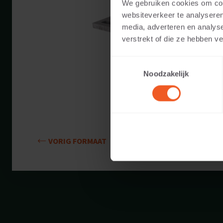
We gebruiken cookies om cont
Beschikbare kle
websiteverkeer te analyseren
media, adverteren en analys
Toepasbaar voo
verstrekt of die ze hebben v
Toestemmingsselectie
Gewicht:
Noodzakelijk
VORIG FORMAAT