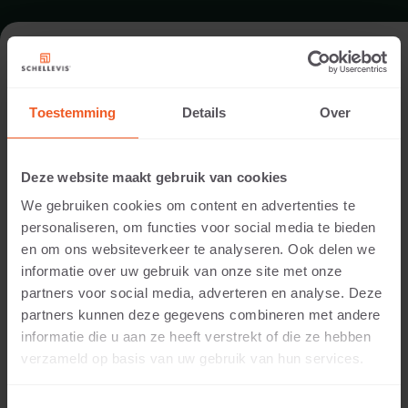
JARDIN À VUGHT
Toestemming
Details
Over
Architecte:
Studio Meulenberg
Deze website maakt gebruik van cookies
Réalisation:
We gebruiken cookies om content en advertenties te
van der Steen Tuinen
personaliseren, om functies voor social media te bieden
Lieu:
en om ons websiteverkeer te analyseren. Ook delen we
Brabant
informatie over uw gebruik van onze site met onze
Utilisation:
partners voor social media, adverteren en analyse. Deze
JARDIN
partners kunnen deze gegevens combineren met andere
Photographie:
informatie die u aan ze heeft verstrekt of die ze hebben
Cees Rijnen
verzameld op basis van uw gebruik van hun services.
Produits:
DALLE GRAND FORMAT 100X100x5 Anthracite
BORD DE PISCINE 100X40x5 Anthracite