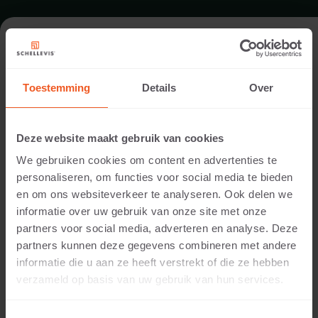
ENTRÉE À BERKEL EN RODENRIJS
Toestemming
Details
Over
Architecte:
Snels Tuinstylist
Deze website maakt gebruik van cookies
Réalisation:
We gebruiken cookies om content en advertenties te
Snels Tuinstylist
personaliseren, om functies voor social media te bieden
Lieu:
en om ons websiteverkeer te analyseren. Ook delen we
Berkel en Rodenrijs
informatie over uw gebruik van onze site met onze
Utilisation:
partners voor social media, adverteren en analyse. Deze
ENTRÉE
partners kunnen deze gegevens combineren met andere
Photographie:
informatie die u aan ze heeft verstrekt of die ze hebben
Cees Rijnen
verzameld op basis van uw gebruik van hun services.
Produits:
DALLE GRAND FORMAT 100X100x5 Anthracite