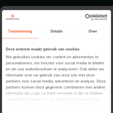
ROOFTOP PATIO IN DOETINCHEM
Toestemming
Details
Over
Garden designer:
Nico Wissing
Deze website maakt gebruik van cookies
Location:
We gebruiken cookies om content en advertenties te
Doetinchem
personaliseren, om functies voor social media te bieden
Application:
en om ons websiteverkeer te analyseren. Ook delen we
Rooftop
informatie over uw gebruik van onze site met onze
Photography:
partners voor social media, adverteren en analyse. Deze
Modeste Herwig
partners kunnen deze gegevens combineren met andere
Products:
informatie die u aan ze heeft verstrekt of die ze hebben
Curb stone 1000x300x5 Grey
verzameld op basis van uw gebruik van hun services.
®
This project in Doetinchem proves that Schellevis
edging, used horizontally, can function excellently as