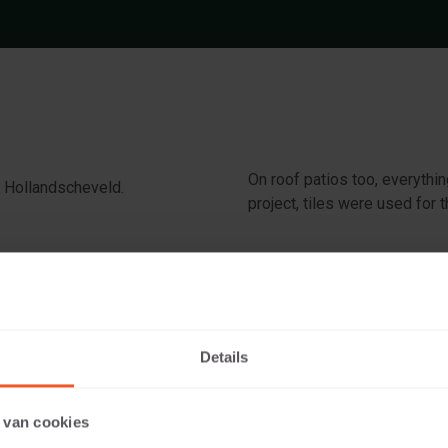
On roof patios too, everythin
 Hollandscheveld.
project, tiles were used for 
Anthracite
Details
5 Anthracite
 van cookies