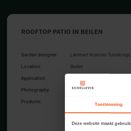
ROOFTOP PATIO IN BEILEN
Garden designer:
Lammert Kroesen Tuindesign,
Location:
Beilen
Application:
Rooftop
Photography:
Cees Rijnen
Products:
Large format slab 800x800x5 
Toestemming
Stackable element 750x150x1
Deze website maakt gebruik