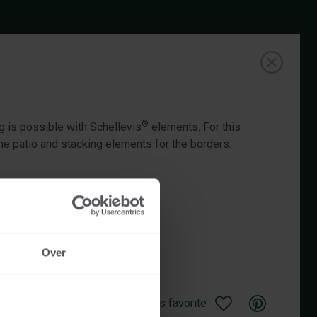
®
g is possible with Schellevis
elements. For this
the patio and stacking elements for the borders.
Over
Save as favorite