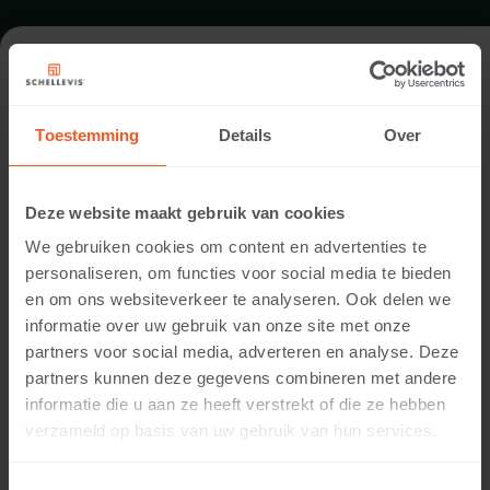
PUBLIC REALM IN OLDEBROEK
Toestemming
Details
Over
Location:
Oldebroek
Deze website maakt gebruik van cookies
Application:
We gebruiken cookies om content en advertenties te
Public realm
personaliseren, om functies voor social media te bieden
Photography:
en om ons websiteverkeer te analyseren. Ook delen we
Cees Rijnen
informatie over uw gebruik van onze site met onze
Products:
partners voor social media, adverteren en analyse. Deze
Large format slab 1000x1000x5 Grey
partners kunnen deze gegevens combineren met andere
Block model 1000x370x15 Grey
informatie die u aan ze heeft verstrekt of die ze hebben
Corner model 370 outside rounded 600x600x15 Grey
verzameld op basis van uw gebruik van hun services.
The steps and outdoor space of the Municipal
Building in Oldebroek were refurbished using