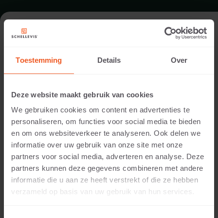
SCHWIMMBAD IN GENDT
Toestemming
Details
Over
Standort:
Gendt
Deze website maakt gebruik van cookies
Anwendung:
We gebruiken cookies om content en advertenties te
Schwimmbad
personaliseren, om functies voor social media te bieden
Fotografie:
en om ons websiteverkeer te analyseren. Ook delen we
Cees Rijnen
informatie over uw gebruik van onze site met onze
Produkte:
partners voor social media, adverteren en analyse. Deze
Bordstein 100x50x5 Anthrazit
partners kunnen deze gegevens combineren met andere
Quadratisch 50x50x50 Anthrazit
informatie die u aan ze heeft verstrekt of die ze hebben
Sitzelement 100x60x40 Anthrazit
verzameld op basis van uw gebruik van hun services.
Bei diesem Garten mit orientalischen Einflüssen hat
man sich bei den Beeteinfassungen für Randsteine