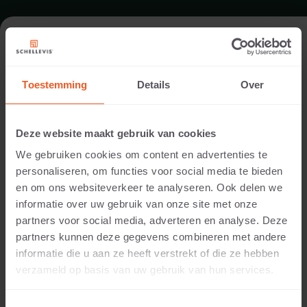
FORMAT - BORDSTEIN 100X50
Toestemming
Details
Over
SORTIMENT BORDSTEINE
Deze website maakt gebruik van cookies
We gebruiken cookies om content en advertenties te
personaliseren, om functies voor social media te bieden
en om ons websiteverkeer te analyseren. Ook delen we
informatie over uw gebruik van onze site met onze
partners voor social media, adverteren en analyse. Deze
partners kunnen deze gegevens combineren met andere
informatie die u aan ze heeft verstrekt of die ze hebben
5 CM DICKE
verzameld op basis van uw gebruik van hun services.
Verfügbare Farben: