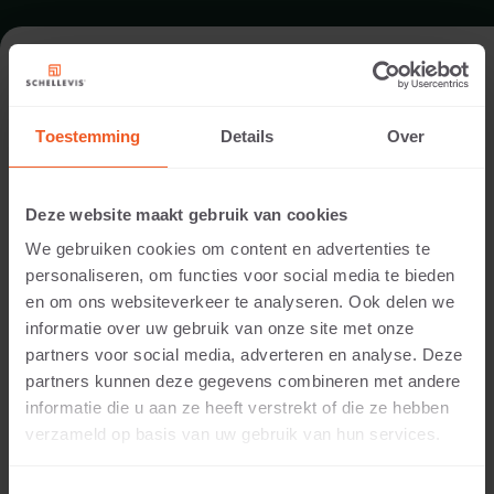
FORMAT - QUADRATISCH 50X50
Toestemming
Details
Over
SORTIMENT SITZELEMENTE
Deze website maakt gebruik van cookies
We gebruiken cookies om content en advertenties te
personaliseren, om functies voor social media te bieden
en om ons websiteverkeer te analyseren. Ook delen we
informatie over uw gebruik van onze site met onze
partners voor social media, adverteren en analyse. Deze
partners kunnen deze gegevens combineren met andere
informatie die u aan ze heeft verstrekt of die ze hebben
50 CM DICKE
verzameld op basis van uw gebruik van hun services.
Verfügbare Farben: