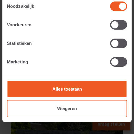
Toestemmingsselectie
Noodzakelijk
Anwendbar auf:
Voorkeuren
Statistieken
Gewicht:
Marketing
280 KG
Alles toestaan
Weigeren
ANWENDUNGSBEISPIEL
Vraag stellen