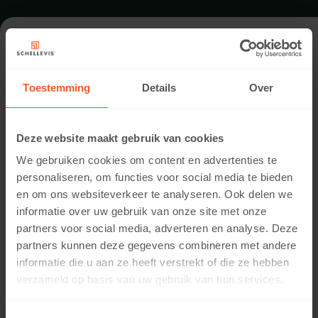
ÖFFENTLICHER RAUM IN ENSCHEDE
Toestemming
Details
Over
Architekt:
MTD Landschapsarchitecten, 's-Hertogenbosch
Deze website maakt gebruik van cookies
Standort:
We gebruiken cookies om content en advertenties te
Enschede
personaliseren, om functies voor social media te bieden
Anwendung:
en om ons websiteverkeer te analyseren. Ook delen we
Öffentlicher Raum
informatie over uw gebruik van onze site met onze
Produkte:
partners voor social media, adverteren en analyse. Deze
Bordstein 100x50x5 Grau
partners kunnen deze gegevens combineren met andere
Platte 60x60x5 Grau
informatie die u aan ze heeft verstrekt of die ze hebben
®
verzameld op basis van uw gebruik van hun services.
Die grauen Randsteine und Platten von Schellevis
bilden ein elegantes Ganzes und harmonieren
wunderbar mit den roten Details des