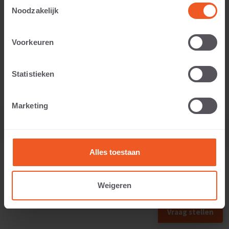
Toestemmingsselectie
Universitätsgebäudes.
Noodzakelijk
Als Favorit speichern
Voorkeuren
Statistieken
Marketing
Alles toestaan
Weigeren
Vraag stellen