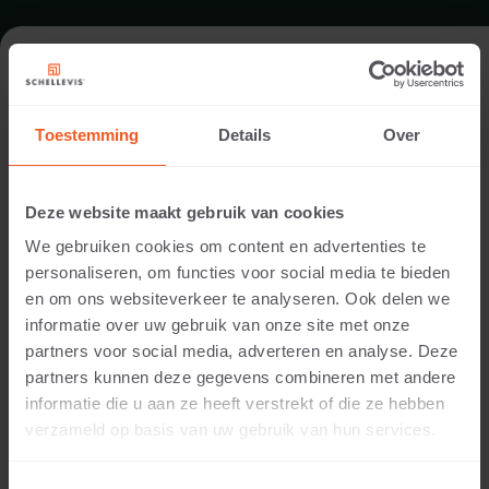
GARTEN IN SINT-OEDENRODE
Toestemming
Details
Over
Architekt:
Walter van Geffen
Deze website maakt gebruik van cookies
Ausführung:
We gebruiken cookies om content en advertenties te
Tuin & Design
personaliseren, om functies voor social media te bieden
Standort:
en om ons websiteverkeer te analyseren. Ook delen we
Sint-Oedenrode
informatie over uw gebruik van onze site met onze
Anwendung:
partners voor social media, adverteren en analyse. Deze
Garten
partners kunnen deze gegevens combineren met andere
Fotografie:
informatie die u aan ze heeft verstrekt of die ze hebben
Cees Rijnen
verzameld op basis van uw gebruik van hun services.
Produkte:
Sockelplatte 190x50x15 Anthrazit
Bordstein 100x40x5 Anthrazit