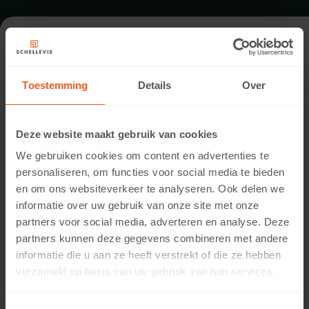
GARTEN IN VEENENDAAL
Toestemming
Details
Over
Ausführung:
Wencop Hoveniers
Deze website maakt gebruik van cookies
Standort:
We gebruiken cookies om content en advertenties te
Veenendaal
personaliseren, om functies voor social media te bieden
Anwendung:
en om ons websiteverkeer te analyseren. Ook delen we
Garten
informatie over uw gebruik van onze site met onze
Fotografie:
partners voor social media, adverteren en analyse. Deze
Cees Rijnen
partners kunnen deze gegevens combineren met andere
Produkte:
informatie die u aan ze heeft verstrekt of die ze hebben
Grossformatplatte 100x100x5 Grau
verzameld op basis van uw gebruik van hun services.
Grossformatplatte 120x120x7 Grau
Grossformatplatte 150x120x10 Grau
Sitzelement 200x60x40 Grau