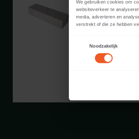
We gebruiken cookies om cont
Verfügbare Farben:
websiteverkeer te analyseren
media, adverteren en analys
verstrekt of die ze hebben v
Anwendbar auf:
Toestemmingsselectie
Gewicht:
Noodzakelijk