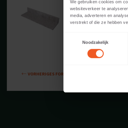
15 CM DICKE
We gebruiken cookies om cont
websiteverkeer te analyseren
Verfügbare Farben:
media, adverteren en analys
verstrekt of die ze hebben v
Gewicht:
Toestemmingsselectie
Noodzakelijk
VORHERIGES FORMAT