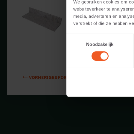
15 CM DICKE
We gebruiken cookies om cont
websiteverkeer te analyseren
Verfügbare Farben:
media, adverteren en analys
verstrekt of die ze hebben v
Gewicht:
Toestemmingsselectie
Noodzakelijk
VORHERIGES FORMAT